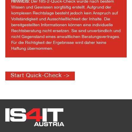
HINWEIS:
Der NIS-2-Quick-Check wurde nach bestem
Wissen und Gewissen sorgfältig erstellt. Aufgrund der
komplexen Rechtslage besteht jedoch kein Anspruch auf
Vollständigkeit und Ausschließlichkeit der Inhalte. Die
bereitgestellten Informationen können eine individuelle
Rechtsberatung nicht ersetzen. Sie sind unverbindlich und
nicht Gegenstand eines anwaltlichen Beratungsvertrages.
Für die Richtigkeit der Ergebnisse wird daher keine
Haftung übernommen.
Start Quick-Check ->